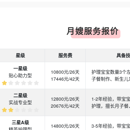
月嫂服务报价
星级
服务费
具备
一星级
10800元/26天
护理宝宝数量3个
贴心助力型
17446元/42天
子餐制作、新生儿
二星级
12800元/26天
1-2年经验，带宝
实战专业型
20676元/42天
护理，擅长月子餐
三星A级
14800元/26天
3-5年经验，带宝
精英护理型