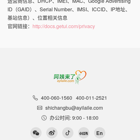
运营商信息、DHCP、IMEI、MAC、Google Advertising
ID（GAID）、Serial Number、IMSI、ICCID、IP地址、
基站信息）、位置相关信息
官网链接：
http://docs.getui.com/privacy
400-060-1560
400-011-2521
shichangbu@ayilaile.com
办公时间: 9:00 - 18:00
En