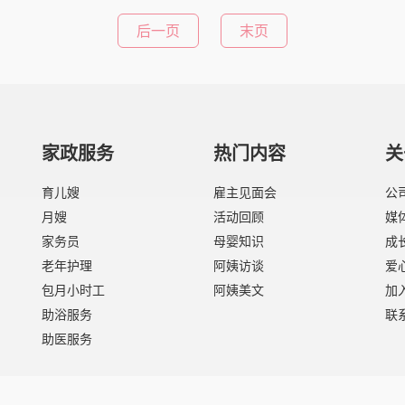
后一页
末页
家政服务
热门内容
关
育儿嫂
雇主见面会
公
月嫂
活动回顾
媒
家务员
母婴知识
成
老年护理
阿姨访谈
爱
包月小时工
阿姨美文
加
助浴服务
联
助医服务
aile.com 阿姨来了版权所有
京ICP备09018459号-3
京公网安备110105